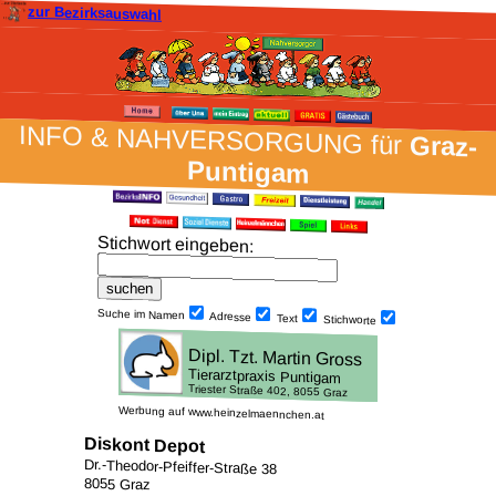
zur Bezirksauswahl
INFO & NAH­VER­SORG­UNG für
Graz-
Puntigam
Stich­wort ein­geben
:
Suche im Namen
Adresse
Text
Stich­worte
Werbung auf www.heinzelmaennchen.at
Diskont Depot
Dr.-Theodor-Pfeiffer-Straße 38
8055 Graz