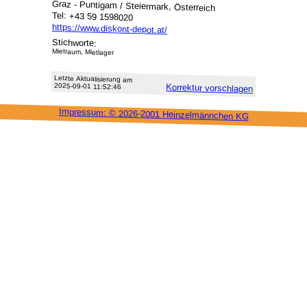
Graz - Puntigam / Steiermark, Österreich
Tel: +43 59 1598020
https://www.diskont-depot.at/
Stichworte:
Mietraum, Mietlager
Letzte Aktu­alisie­rung am
2025-09-01 11:52:46
Korrektur vor­schlagen
Impressum: ©
2026-2001 Heinzel­männchen KG