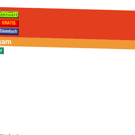
gam
aten­bank­