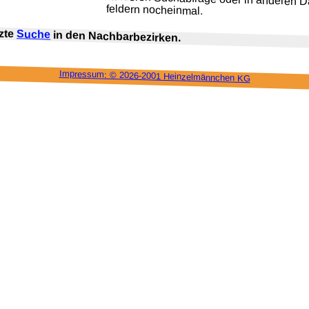
feldern nocheinmal.
tzte
Suche
in den Nach­bar­bezirken.
Impressum: ©
2026-2001 Heinzel­männchen KG