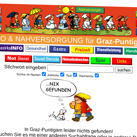
FO & NAH­VER­SORG­UNG für
Graz-Punti
Stich­wort ein­geben
Suche im Namen
Adresse
Text
Stich­worte
In Graz-Puntigam leider nichts gefunden!
suchen Sie es mit einer anderen Such­abfrage oder in anderen D